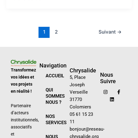
1
2
Suivant
→
Navigation
Chrysalide
Transformez
Nous
ACCUEIL
vos idées et
5, Place
Suivre
vos projets
Joseph
I
L
F
QUI
n
i
a
en réalité !
Verseille
s
n
c
SOMMES
31770
t
k
e
NOUS ?
a
e
b
Partenaire
Colomiers
g
d
o
d’acteurs
r
i
o
05 61 15 23
NOS
a
n
k
institutionnels,
11
SERVICES
m
-
associatifs
f
bonjour@reseau-
et
chrysalide.org
NOUS