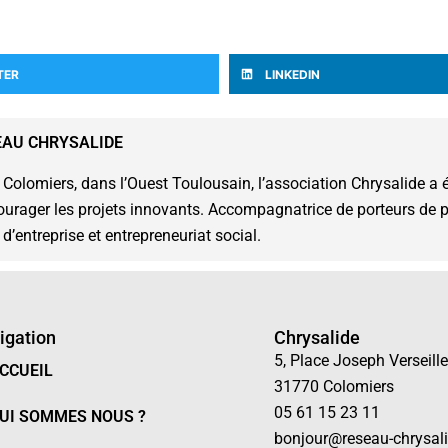
TER
LINKEDIN
EAU CHRYSALIDE
 Colomiers, dans l’Ouest Toulousain, l’association Chrysalide a é
ourager les projets innovants. Accompagnatrice de porteurs de pro
 d’entreprise et entrepreneuriat social.
igation
Chrysalide
5, Place Joseph Verseille
CCUEIL
31770 Colomiers
05 61 15 23 11
UI SOMMES NOUS ?
bonjour@reseau-chrysali