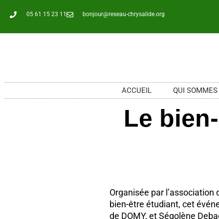
Aller
05 61 15 23 11
bonjour@reseau-chrysalide.org
au
contenu
ACCUEIL
QUI SOMMES
Le bien-
Organisée par l’association
bien-être étudiant, cet évé
de DOMY, et Ségolène Debacq