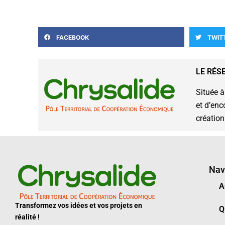
FACEBOOK
TWIT
LE RÉS
Située à
et d’enc
création
Nav
A
Transformez vos idées et vos projets en
Q
réalité !