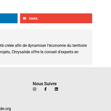
EMAIL
té créée afin de dynamiser l’économie du territoire
jets, Chrysalide offre le conseil d’experts en
Nous Suivre
I
F
L
n
a
i
s
c
n
t
e
k
a
b
e
g
o
d
de.org
r
o
i