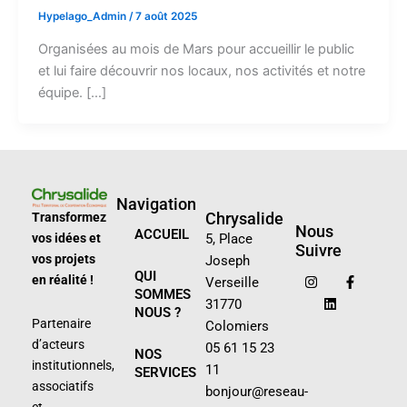
Hypelago_Admin
/
7 août 2025
Organisées au mois de Mars pour accueillir le public
et lui faire découvrir nos locaux, nos activités et notre
équipe. […]
Navigation
Chrysalide
Transformez
Nous
ACCUEIL
vos idées et
5, Place
Suivre
vos projets
Joseph
I
L
F
QUI
n
i
a
en réalité !
Verseille
s
n
c
SOMMES
31770
t
k
e
NOUS ?
a
e
b
Partenaire
Colomiers
g
d
o
d’acteurs
r
i
o
05 61 15 23
NOS
a
n
k
institutionnels,
11
SERVICES
m
-
associatifs
f
bonjour@reseau-
et